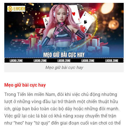
Mẹo giữ bài cực hay
Mẹo giữ bài cực hay
Trong
Tiến lên miền Nam
, đôi khi việc chủ động nhường
lượt ở những vòng đầu lại trở thành một chiến thuật hữu
ích, giúp bạn bảo toàn các bộ dây hoặc những đôi mạnh.
Việc giữ lại các lá bài có khả năng xoay chuyển thế trận
như “heo” hay “tứ quý” đến giai đoạn cuối ván chơi có thể