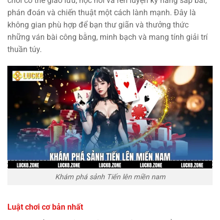
chơi có thể giao lưu, học hỏi và rèn luyện kỹ năng sắp bài,
phán đoán và chiến thuật một cách lành mạnh. Đây là
không gian phù hợp để bạn thư giãn và thưởng thức
những ván bài công bằng, minh bạch và mang tính giải trí
thuần túy.
Khám phá sảnh Tiến lên miền nam
Luật chơi cơ bản nhất