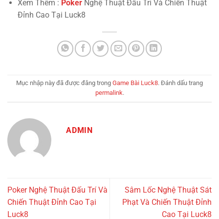
Xem Thêm :
Poker
Nghệ Thuật Đấu Trí Và Chiến Thuật
Đỉnh Cao Tại Luck8
Mục nhập này đã được đăng trong
Game Bài Luck8
. Đánh dấu trang
permalink
.
ADMIN
Poker Nghệ Thuật Đấu Trí Và
Sâm Lốc Nghệ Thuật Sát
Chiến Thuật Đỉnh Cao Tại
Phạt Và Chiến Thuật Đỉnh
Luck8
Cao Tại Luck8