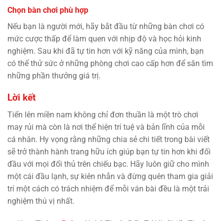
Chọn bàn chơi phù hợp
Nếu bạn là người mới, hãy bắt đầu từ những bàn chơi có
mức cược thấp để làm quen với nhịp độ và học hỏi kinh
nghiệm. Sau khi đã tự tin hơn với kỹ năng của mình, bạn
có thể thử sức ở những phòng chơi cao cấp hơn để săn tìm
những phần thưởng giá trị.
Lời kết
Tiến lên miền nam
không chỉ đơn thuần là một trò chơi
may rủi mà còn là nơi thể hiện trí tuệ và bản lĩnh của mỗi
cá nhân. Hy vọng rằng những chia sẻ chi tiết trong bài viết
sẽ trở thành hành trang hữu ích giúp bạn tự tin hơn khi đối
đầu với mọi đối thủ trên chiếu bạc. Hãy luôn giữ cho mình
một cái đầu lạnh, sự kiên nhẫn và đừng quên tham gia giải
trí một cách có trách nhiệm để mỗi ván bài đều là một trải
nghiệm thú vị nhất.