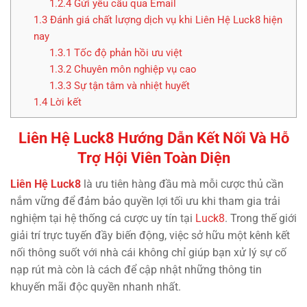
1.2.4
Gửi yêu cầu qua Email
1.3
Đánh giá chất lượng dịch vụ khi Liên Hệ Luck8 hiện
nay
1.3.1
Tốc độ phản hồi ưu việt
1.3.2
Chuyên môn nghiệp vụ cao
1.3.3
Sự tận tâm và nhiệt huyết
1.4
Lời kết
Liên Hệ Luck8 Hướng Dẫn Kết Nối Và Hỗ
Trợ Hội Viên Toàn Diện
Liên Hệ Luck8
là ưu tiên hàng đầu mà mỗi cược thủ cần
nắm vững để đảm bảo quyền lợi tối ưu khi tham gia trải
nghiệm tại hệ thống cá cược uy tín tại
Luck8
. Trong thế giới
giải trí trực tuyến đầy biến động, việc sở hữu một kênh kết
nối thông suốt với nhà cái không chỉ giúp bạn xử lý sự cố
nạp rút mà còn là cách để cập nhật những thông tin
khuyến mãi độc quyền nhanh nhất.