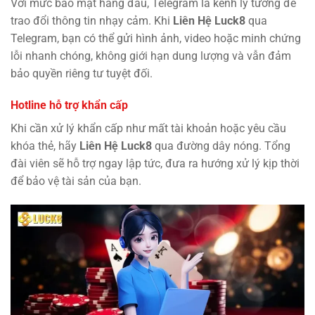
Với mức bảo mật hàng đầu, Telegram là kênh lý tưởng để
trao đổi thông tin nhạy cảm. Khi
Liên Hệ Luck8
qua
Telegram, bạn có thể gửi hình ảnh, video hoặc minh chứng
lỗi nhanh chóng, không giới hạn dung lượng và vẫn đảm
bảo quyền riêng tư tuyệt đối.
Hotline hỗ trợ khẩn cấp
Khi cần xử lý khẩn cấp như mất tài khoản hoặc yêu cầu
khóa thẻ, hãy
Liên Hệ Luck8
qua đường dây nóng. Tổng
đài viên sẽ hỗ trợ ngay lập tức, đưa ra hướng xử lý kịp thời
để bảo vệ tài sản của bạn.