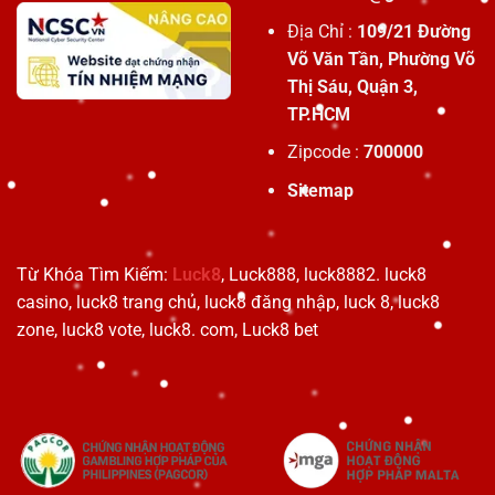
Địa Chỉ :
109/21 Đường
Võ Văn Tần, Phường Võ
Thị Sáu, Quận 3,
TP.HCM
Zipcode :
700000
Sitemap
Từ Khóa Tìm Kiếm:
Luck8
, Luck888, luck8882. luck8
casino, luck8 trang chủ, luck8 đăng nhập, luck 8, luck8
zone, luck8 vote, luck8. com, Luck8 bet