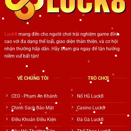
Luck8
mang đến cho người chơi trải nghiệm game đỉnh
cao với đa dạng thể loại, giao diện thân thiện, và cơ hội
nhận thưởng hấp dẫn. Hãy tham gia ngay để tận hưởng
niềm vui bất tận!
VỀ CHÚNG TÔI
TRÒ CHƠI
CEO - Phạm An Khánh
Nổ Hũ Luck8
Chính Sách Bảo Mật
Casino Luck8
Điều Khoản Điều Kiện
Đá Gà Luck8