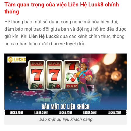
Tầm quan trọng của việc Liên Hệ Luck8 chính
thống
Hệ thống bảo mật sử dụng công nghệ mã hóa hiện đại,
đảm bảo mọi trao đổi giữa bạn và đội ngũ hỗ trợ đều được
giữ kín. Khi
Liên Hệ Luck8
qua các kênh chính thức, thông
tin cá nhân luôn được bảo vệ tuyệt đối.
Bảo mật dữ liệu khách hàng