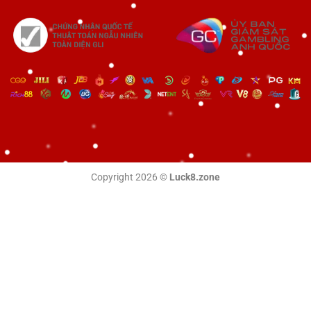
Copyright 2026 ©
Luck8.zone