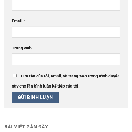
Email
*
Trang web
Lưu tên của tôi, email, và trang web trong trình duyệt
này cho lần bình luận kế tiếp của tôi.
BÀI VIẾT GẦN ĐÂY