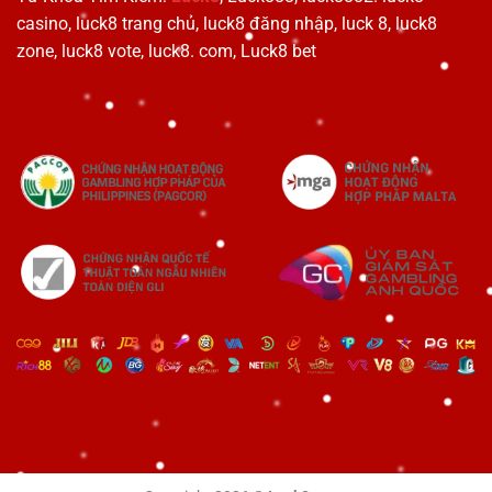
casino, luck8 trang chủ, luck8 đăng nhập, luck 8, luck8
zone, luck8 vote, luck8. com, Luck8 bet