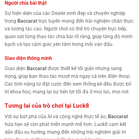
Người chia bài thật
Sự hiện diện của các Dealer xinh đẹp và chuyên nghiệp
trong
Baccarat
trực tuyến mang đến trải nghiệm chân thực
và tương tác cao. Người chơi có thể trò chuyện trực tiếp,
quan sát từng thao tác chia bài rõ ràng, giúp tăng độ minh
bạch và tạo cảm giác yên tâm trong mỗi ván đấu.
Giao diện thông minh
Giao diện
Baccarat
được thiết kế tối giản nhưng sang
trọng, giúp bạn thao tác mượt mà ngay cả trên điện thoại.
Các tính năng từ đặt cược đến xem thống kê đều được bố
trí khoa học, mang lại sự tiện lợi tối đa ở mọi lúc, mọi nơi.
Tương lai của trò chơi tại Luck8
Với sự bứt phá của AI và công nghệ thực tế ảo,
Baccarat
hứa hẹn sẽ còn phát triển mạnh mẽ hơn. Luck8 cam kết
dẫn đầu xu hướng, mang đến những trải nghiệm giải trí