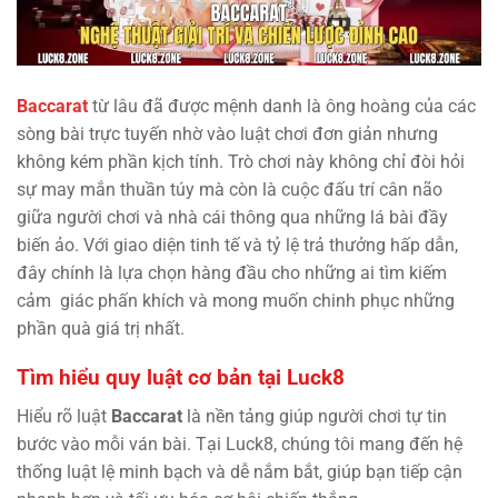
Baccarat
từ lâu đã được mệnh danh là ông hoàng của các
sòng bài trực tuyến nhờ vào luật chơi đơn giản nhưng
không kém phần kịch tính. Trò chơi này không chỉ đòi hỏi
sự may mắn thuần túy mà còn là cuộc đấu trí cân não
giữa người chơi và nhà cái thông qua những lá bài đầy
biến ảo. Với giao diện tinh tế và tỷ lệ trả thưởng hấp dẫn,
đây chính là lựa chọn hàng đầu cho những ai tìm kiếm
cảm giác phấn khích và mong muốn chinh phục những
phần quà giá trị nhất.
Tìm hiểu quy luật cơ bản tại Luck8
Hiểu rõ luật
Baccarat
là nền tảng giúp người chơi tự tin
bước vào mỗi ván bài. Tại Luck8, chúng tôi mang đến hệ
thống luật lệ minh bạch và dễ nắm bắt, giúp bạn tiếp cận