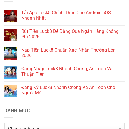
Tải App Luck8 Chính Thức Cho Android, iOS
Nhanh Nhất
Rút Tiền Luck8 Dễ Dàng Qua Ngân Hàng Không
Phí 2026
Nạp Tiền Luck8 Chuẩn Xác, Nhận Thưởng Lớn
2026
Đăng Nhập Luck8 Nhanh Chóng, An Toàn Và
Thuận Tiện
Đăng Ký Luck8 Nhanh Chóng Và An Toàn Cho
Người Mới
DANH MỤC
Danh