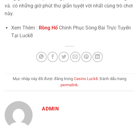
và. có những giờ phút thư giãn tuyệt vời nhất cùng trò chơi
này.
Xem Thêm :
Rồng Hổ
Chinh Phục Sòng Bài Trực Tuyến
Tại Luck8
Mục nhập này đã được đăng trong
Casino Luck8
. Đánh dấu trang
permalink
.
ADMIN